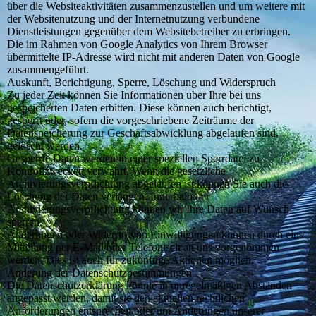
über die Websiteaktivitäten zusammenzustellen und um weitere mit
der Websitenutzung und der Internetnutzung verbundene
Dienstleistungen gegenüber dem Websitebetreiber zu erbringen.
Die im Rahmen von Google Analytics von Ihrem Browser
übermittelte IP-Adresse wird nicht mit anderen Daten von Google
zusammengeführt.
Auskunft, Berichtigung, Sperre, Löschung und Widerspruch
Zu jeder Zeit können Sie Informationen über Ihre bei uns
gespeicherten Daten erbitten. Diese können auch berichtigt,
gesperrt oder, sofern die vorgeschriebene Zeiträume der
Datenspeicherung zur Geschäftsabwicklung abgelaufen sind,
gelöscht werden.
Gesperrte Daten werden in einer speziellen Sperrdatei zu
Kontrollzwecken verwahrt. Wenn die gesetzliche
Archivierungsverpflichtung abgelaufen ist können Sie auch die
Löschung der Daten verlangen. Innerhalb der
Archivierungsverpflichtung können wir Ihre Daten auf Wunsch
sperren.
Änderungen oder Widerruf von Einwilligungen können durch eine
Mitteilung per E-Mail oder Telefonisch an uns vorgenommen
werden. Dies ist auch für zukünftige Aktionen möglich.
Änderung der Datenschutzbestimmungen
Die Datenschutzerklärung könnte in unregelmäßigen Abständen
angepasst werden, damit sie den aktuellen rechtlichen
Anforderungen entsprechen oder um Änderungen unserer