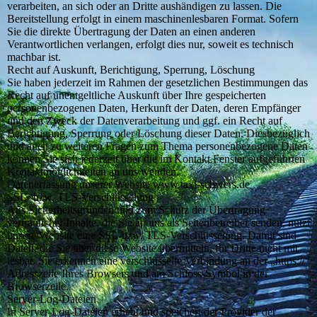
verarbeiten, an sich oder an Dritte aushändigen zu lassen. Die
Bereitstellung erfolgt in einem maschinenlesbaren Format. Sofern
Sie die direkte Übertragung der Daten an einen anderen
Verantwortlichen verlangen, erfolgt dies nur, soweit es technisch
machbar ist.
Recht auf Auskunft, Berichtigung, Sperrung, Löschung
Sie haben jederzeit im Rahmen der gesetzlichen Bestimmungen das
Recht auf unentgeltliche Auskunft über Ihre gespeicherten
personenbezogenen Daten, Herkunft der Daten, deren Empfänger
und den Zweck der Datenverarbeitung und ggf. ein Recht auf
Berichtigung, Sperrung oder Löschung dieser Daten. Diesbezüglich
und auch zu weiteren Fragen zum Thema personenbezogene Daten
können Sie sich jederzeit über die im Kontakt Fenster aufgeführten
Kontaktmöglichkeiten an uns wenden.
Datenerfassung unserer Website www.taxi-schwers.de
SSL- bzw. TLS-Verschlüsselung
Aus Sicherheitsgründen und zum Schutz der Übertragung
vertraulicher Inhalte, die Sie an uns als Seitenbetreiber senden, nutzt
unsere Website eine SSL-bzw. TLS-Verschlüsselung. Damit sind
Daten, die Sie über diese Website übermitteln, für Dritte nicht mit
lesbar. Sie erkennen eine verschlüsselte Verbindung an der „https://“
Adresszeile Ihres Browsers und am Schloss-Symbol in der
Browserzeile.
Server-Log-Dateien
In Server-Log-Dateien erhebt und speichert der Provider der