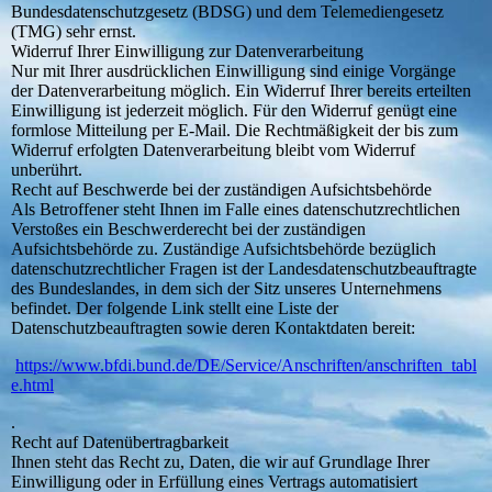
Bundesdatenschutzgesetz (BDSG) und dem Telemediengesetz
(TMG) sehr ernst.
Widerruf Ihrer Einwilligung zur Datenverarbeitung
Nur mit Ihrer ausdrücklichen Einwilligung sind einige Vorgänge
der Datenverarbeitung möglich. Ein Widerruf Ihrer bereits erteilten
Einwilligung ist jederzeit möglich. Für den Widerruf genügt eine
formlose Mitteilung per E-Mail. Die Rechtmäßigkeit der bis zum
Widerruf erfolgten Datenverarbeitung bleibt vom Widerruf
unberührt.
Recht auf Beschwerde bei der zuständigen Aufsichtsbehörde
Als Betroffener steht Ihnen im Falle eines datenschutzrechtlichen
Verstoßes ein Beschwerderecht bei der zuständigen
Aufsichtsbehörde zu. Zuständige Aufsichtsbehörde bezüglich
datenschutzrechtlicher Fragen ist der Landesdatenschutzbeauftragte
des Bundeslandes, in dem sich der Sitz unseres Unternehmens
befindet. Der folgende Link stellt eine Liste der
Datenschutzbeauftragten sowie deren Kontaktdaten bereit:
https://www.bfdi.bund.de/DE/Service/Anschriften/anschriften_tabl
e.html
.
Recht auf Datenübertragbarkeit
Ihnen steht das Recht zu, Daten, die wir auf Grundlage Ihrer
Einwilligung oder in Erfüllung eines Vertrags automatisiert