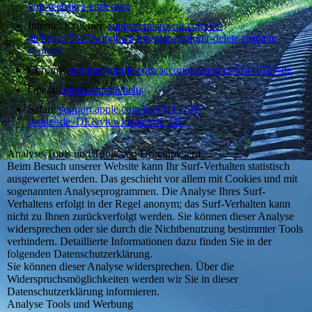
von-websites-entfernen
Internet Explorer:
support.microsoft.com/de-
de/help/17442/windows-internet-explorer-delete-manage-
cookies
Chrome:
support.google.com/accounts/answer/61416?hl=de
Opera:
opera.com/de/help
Safari:
support.apple.com/kb/PH17191?
locale=de_DE&viewlocale=de_DE
Analyse-Tools und Tools von Drittanbietern
Beim Besuch unserer Website kann Ihr Surf-Verhalten statistisch
ausgewertet werden. Das geschieht vor allem mit Cookies und mit
sogenannten Analyseprogrammen. Die Analyse Ihres Surf-
Verhaltens erfolgt in der Regel anonym; das Surf-Verhalten kann
nicht zu Ihnen zurückverfolgt werden. Sie können dieser Analyse
widersprechen oder sie durch die Nichtbenutzung bestimmter Tools
verhindern. Detaillierte Informationen dazu finden Sie in der
folgenden Datenschutzerklärung.
Sie können dieser Analyse widersprechen. Über die
Widerspruchsmöglichkeiten werden wir Sie in dieser
Datenschutzerklärung informieren.
Analyse Tools und Werbung