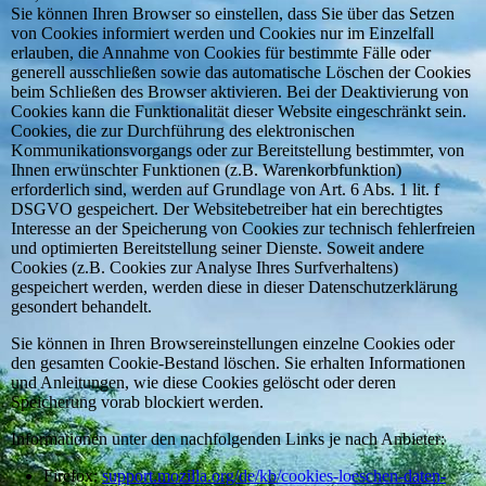
Sie können Ihren Browser so einstellen, dass Sie über das Setzen
von Cookies informiert werden und Cookies nur im Einzelfall
erlauben, die Annahme von Cookies für bestimmte Fälle oder
generell ausschließen sowie das automatische Löschen der Cookies
beim Schließen des Browser aktivieren. Bei der Deaktivierung von
Cookies kann die Funktionalität dieser Website eingeschränkt sein.
Cookies, die zur Durchführung des elektronischen
Kommunikationsvorgangs oder zur Bereitstellung bestimmter, von
Ihnen erwünschter Funktionen (z.B. Warenkorbfunktion)
erforderlich sind, werden auf Grundlage von Art. 6 Abs. 1 lit. f
DSGVO gespeichert. Der Websitebetreiber hat ein berechtigtes
Interesse an der Speicherung von Cookies zur technisch fehlerfreien
und optimierten Bereitstellung seiner Dienste. Soweit andere
Cookies (z.B. Cookies zur Analyse Ihres Surfverhaltens)
gespeichert werden, werden diese in dieser Datenschutzerklärung
gesondert behandelt.
Sie können in Ihren Browsereinstellungen einzelne Cookies oder
den gesamten Cookie-Bestand löschen. Sie erhalten Informationen
und Anleitungen, wie diese Cookies gelöscht oder deren
Speicherung vorab blockiert werden.
Informationen unter den nachfolgenden Links je nach Anbieter:
Firefox:
support.mozilla.org/de/kb/cookies-loeschen-daten-