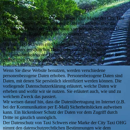
02871/6060
l
Die verantwortliche Firma Taxi Schwers eine Marke der City Taxi
OHG entscheidet allein oder gemeinsam mit anderen über die
Zwecke und Mittel der Verarbeitung von personenbezogenen Daten
(z.B. Namen, Kontaktdaten und so weiter).
Datenschutz
Wir von Taxi Schwers eine Marke der City Taxi OHG nehmen den
Schutz Ihrer persönlichen Daten sehr ernst. Das Team behandelt
Ihre personenbezogenen Daten vertraulich und entsprechend der
gesetzlichen Datenschutzvorschriften sowie dieser
Datenschutzerklärung.
Wenn Sie diese Website benutzen, werden verschiedene
personenbezogene Daten erhoben. Personenbezogene Daten sind
Daten, mit denen Sie persönlich identifiziert werden können. Die
vorliegende Datenschutzerklärung erläutert, welche Daten wir
erheben und wofür wir sie nutzen. Sie erläutert auch, wie und zu
welchem Zweck das passiert.
Wir weisen darauf hin, dass die Datenübertragung im Internet (z.B.
bei der Kommunikation per E-Mail) Sicherheitslücken aufweisen
kann. Ein lückenloser Schutz der Daten vor dem Zugriff durch
Dritte ist gänzlich unmöglich.
Der Datenschutz von Taxi Schwers eine Marke der City Taxi OHG
nimmt den datenschutzrechtlichen Bestimmungen wie dem