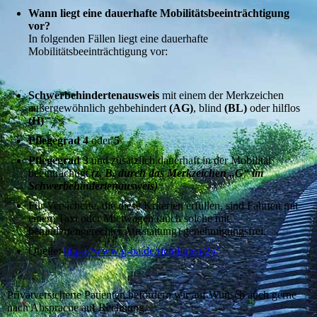
Wann liegt eine dauerhafte Mobilitätsbeeinträchtigung
vor?
In folgenden Fällen liegt eine dauerhafte
Mobilitätsbeeinträchtigung vor:
Schwerbehindertenausweis
mit einem der Merkzeichen
außergewöhnlich gehbehindert
(AG)
, blind
(BL)
oder hilflos
(H)
Pflegegrad
4
oder
5
Pflegegrad 3
und zusätzlich dauerhaft in der Mobilität
beeinträchtigt
(z. B. durch das Merkzeichen „G“ im
Schwerbehindertenausweis)
Für Versicherte, die diese Kriterien erfüllen, sind Fahrten mit
einem Taxi oder Mietwagen (auch solche mit
behindertengerechter Ausstattung) genehmigungsfrei.
Quelle:
https://www.g-ba.de/richtlinien/25/
Privatversicherte Patienten befördern wir auf Wunsch auch gerne
nach Absprache auf Rechnung.