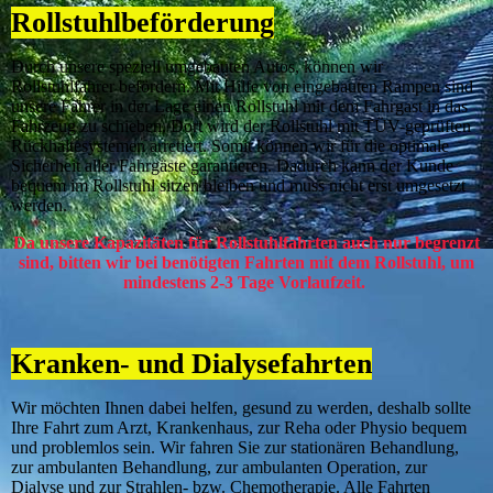
Rollstuhlbeförderung
Durch unsere speziell umgebauten Autos, können wir
Rollstuhlfahrer befördern. Mit Hilfe von eingebauten Rampen sind
unsere Fahrer in der Lage einen Rollstuhl mit dem Fahrgast in das
Fahrzeug zu schieben. Dort wird der Rollstuhl mit TÜV-geprüften
Rückhaltesystemen arretiert. Somit können wir für die optimale
Sicherheit aller Fahrgäste garantieren. Dadurch kann der Kunde
bequem im Rollstuhl sitzen bleiben und muss nicht erst umgesetzt
werden.
Da unsere Kapazitäten für Rollstuhlfahrten auch nur begrenzt
sind, bitten wir bei benötigten Fahrten mit dem Rollstuhl, um
mindestens 2-3 Tage Vorlaufzeit.
Kranken- und Dialysefahrten
Wir möchten Ihnen dabei helfen, gesund zu werden, deshalb sollte
Ihre Fahrt zum Arzt, Krankenhaus, zur Reha oder Physio bequem
und problemlos sein. Wir fahren Sie zur stationären Behandlung,
zur ambulanten Behandlung, zur ambulanten Operation, zur
Dialyse und zur Strahlen- bzw. Chemotherapie. Alle Fahrten