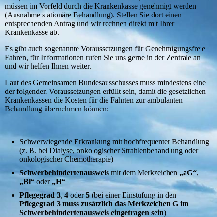
müssen im Vorfeld durch die Krankenkasse genehmigt werden
(Ausnahme stationäre Behandlung). Stellen Sie dort einen
entsprechenden Antrag und wir rechnen direkt mit Ihrer
Krankenkasse ab.
Es gibt auch sogenannte Voraussetzungen für Genehmigungsfreie
Fahren, für Informationen rufen Sie uns gerne in der Zentrale an
und wir helfen Ihnen weiter.
Laut des Gemeinsamen Bundesausschusses muss mindestens eine
der folgenden Voraussetzungen erfüllt sein, damit die gesetzlichen
Krankenkassen die Kosten für die Fahrten zur ambulanten
Behandlung übernehmen können:
Schwerwiegende Erkrankung mit hochfrequenter Behandlung
(z. B. bei Dialyse, onkologischer Strahlenbehandlung oder
onkologischer Chemotherapie)
Schwerbehindertenausweis
mit dem Merkzeichen
„aG“
,
„Bl“
oder
„H“
Pflegegrad 3
,
4
oder
5
(bei einer Einstufung in den
Pflegegrad 3 muss zusätzlich das Merkzeichen G im
Schwerbehindertenausweis eingetragen sein
)